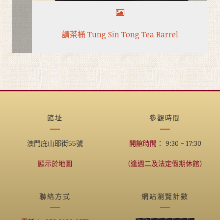
請茶桶 Tung Sin Tong Tea Barrel
館址
參觀時間
澳門庇山耶街55號
開館時間：
9:30 - 17:30
顯示於地圖
（逢週二及法定假期休館）
聯絡方式
網站瀏覽計數