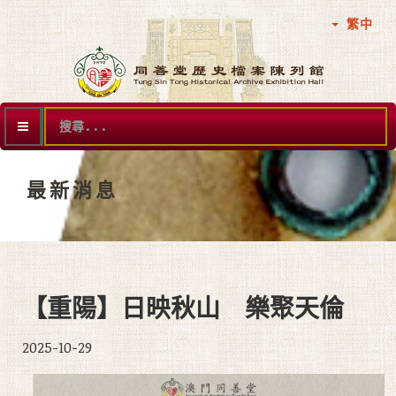
繁中
搜
尋...
最新消息
【重陽】日映秋山 樂聚天倫
2025-10-29